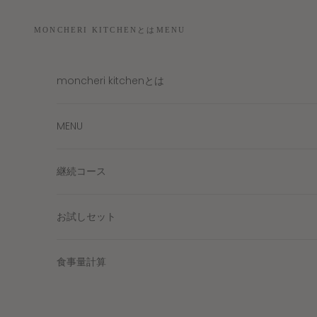
コンテンツへスキップ
MONCHERI KITCHENとは
MENU
moncheri kitchenとは
MENU
継続コース
お試しセット
食事量計算