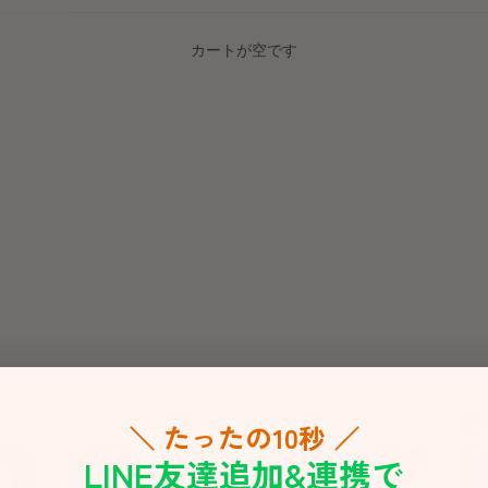
カートが空です
＼ たったの10秒 ／
LINE友達追加&連携で