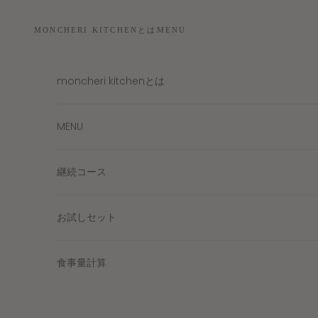
コンテンツへスキップ
MONCHERI KITCHENとは
MENU
moncheri kitchenとは
MENU
継続コース
お試しセット
食事量計算