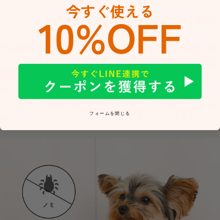
今すぐ使える
10%OFF
そして、この時期は
冬毛から夏毛と生え変わる時期、つまり
換毛期
に入ります。
毛の抜け替わりが激しくなるため、皮
膚が敏感になり、
乾燥やかゆ
み、フケが増える
ことがあります。
正しいブラッシングと食事ケア
が大切
です。
毎日こまめにブラッシングすることによって抜け毛のケアができる
だけでなく、皮脂腺分泌を促すことで皮膚バリアを強化したり、見
フォームを閉じる
逃しがちな皮膚トラブルをいち早く見つける
こともできます。