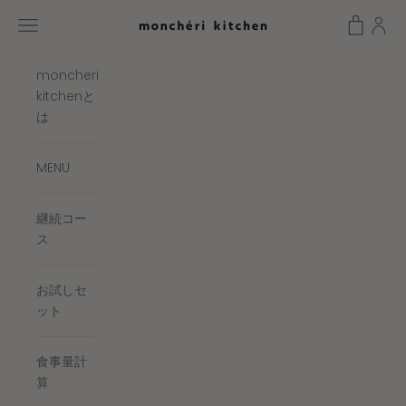
コンテンツへスキップ
カートを
メニューを開く
moncheri kitchen
moncheri
kitchenと
は
MENU
継続コー
ス
お試しセ
ット
食事量計
算