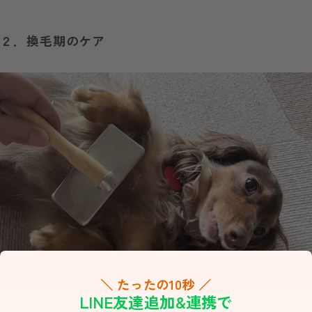
２．換毛期のケア
＼ たったの10秒 ／
LINE友達追加&連携で