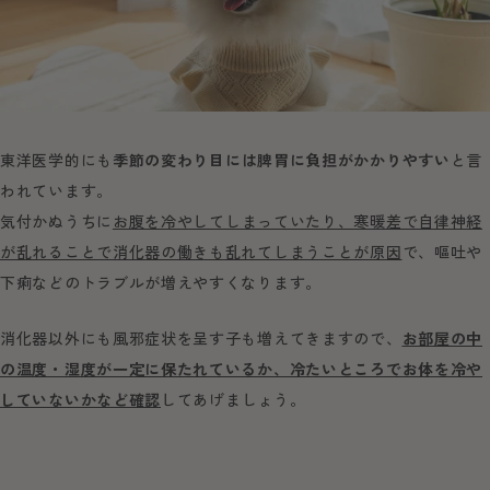
東洋医学的にも
季節の変わり目には脾胃に負担がかかりやすい
と言
われています。
気付かぬうちに
お腹を冷やしてしまっていたり、寒暖差で自律神経
が乱れることで消化器の働きも乱れてしまうことが原因
で、嘔吐や
下痢などのトラブルが増えやすくなります。
消化器以外にも風邪症状を呈す子も増えてきますので、
お部屋の中
の温度・湿度が一定に保たれているか、冷たいところでお体を冷や
していないかなど確認
してあげましょう。